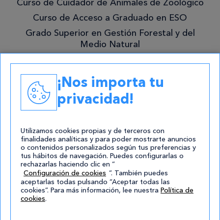
Curso de Cuidador de Animales de Zoológico
Curso de Acceso a Graduado en ESO
Grado Superior en Gestión Forestal y del
Medio Natural
Academias
¡Nos importa tu
Contacto
privacidad!
atencion@cursos.com
Redes Sociales
Utilizamos cookies propias y de terceros con
finalidades analíticas y para poder mostrarte anuncios
o contenidos personalizados según tus preferencias y
tus hábitos de navegación. Puedes configurarlas o
rechazarlas haciendo clic en “
Configuración de cookies
”. También puedes
aceptarlas todas pulsando “Aceptar todas las
cookies”. Para más información, lee nuestra
Política de
cookies
.
© 2004-2026 Cursos.com