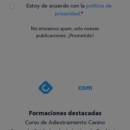
Estoy de acuerdo con la
política de
privacidad
.*
No enviamos spam, solo nuevas
publicaciones. ¡Prometido!
Consentimiento
Estoy de
acuerdo
con la
política de
privacidad
.*
¡Quiero
Formaciones destacadas
lo
Curso de Adiestramiento Canino
mejor!