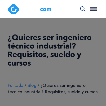
¿Quieres ser ingeniero
técnico industrial?
Requisitos, sueldo y
cursos
Portada
/
Blog
/
¿Quieres ser ingeniero
técnico industrial? Requisitos, sueldo y cursos