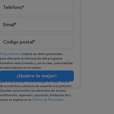
Teléfono*
Email*
Código postal*
Grupo Northius
tratará sus datos personales
para ofrecerle la información del programa
formativo seleccionado y, en su caso, para tramitar
la matriculación en el mismo.
Compartiremos su solicitud con las empresas que
¡Quiero lo mejor!
conforman el
Grupo Northius
, con el objeto de
que éstas puedan hacerle llegar la mejor oferta
de productos y servicios de acuerdo a tu petición.
Quedan reconocidos los derechos de acceso,
rectificación, supresión, oposición, limitación tal y
como se explica en la
Política de Privacidad
.