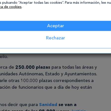
 pulsando “Aceptar todas las cookies”. Para más información, lee n
ica de cookies
.
siciones
Aceptar
 para los próximos años la
oferta de empleo
Rechazar
istoria
de la democracia? Pues sí, las
a como funcionario van a aumentar y es por
llo.
erca de
250.000 plazas
para todas las áreas y
unidades Autónomas, Estado y Ayuntamientos.
rle otras 100.000 plazas correspondientes a
lación de funcionarios que a día de hoy están
mos decir que para
Sanidad
se van a