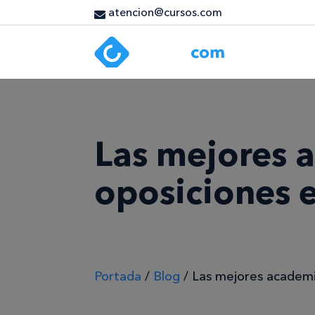
atencion@cursos.com
Las mejores 
oposiciones 
Portada
/
Blog
/
Las mejores academi