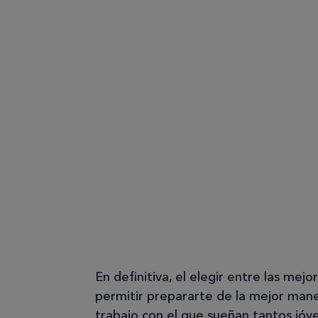
En definitiva, el elegir entre las me
permitir prepararte de la mejor man
trabajo con el que sueñan tantos jóv