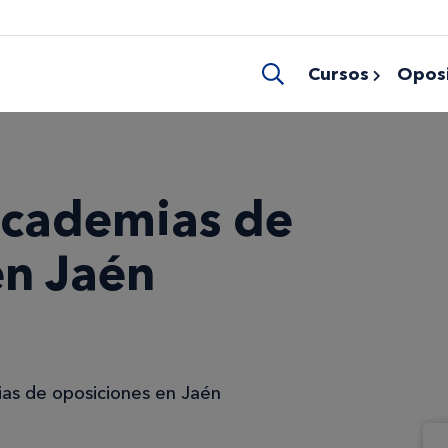
Cursos
Oposi
academias de
en Jaén
as de oposiciones en Jaén