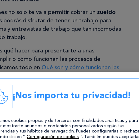
s no solo te va a permitir cobrar un
sueldo
 podrás disfrutar de tener un trabajo para
ums y entrevistas de trabajo que tan incómodas
o trabajo.
s qué hacer para presentarte a unas
mplir o cómo funcionan las procesos de
plicamos todo en
Qué son y cómo funcionan las
ecen consejos para estudiar una oposición y
¡Nos importa tu privacidad!
=0K6MUAjcZnw
zamos cookies propias y de terceros con finalidades analíticas y para
r mostrarte anuncios o contenidos personalizados según tus
rencias y tus hábitos de navegación. Puedes configurarlas o rechaza
ndo clic en “
Configuración de cookies
”. También puedes aceptarla