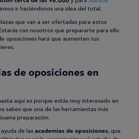
ción cerca de las 98.000
y para
Justicia
mos ir haciéndonos una idea del total.
e plazas que van a ser ofertadas para estos
 Estarás con nosotros que prepararte para ello
de oposiciones hará que aumenten tus
ieres.
as de oposiciones en
hasta aquí es porque estás muy interesado en
 ya sabes que una de las herramientas más
 buena preparación.
s ayuda de las
academias de oposiciones
, que