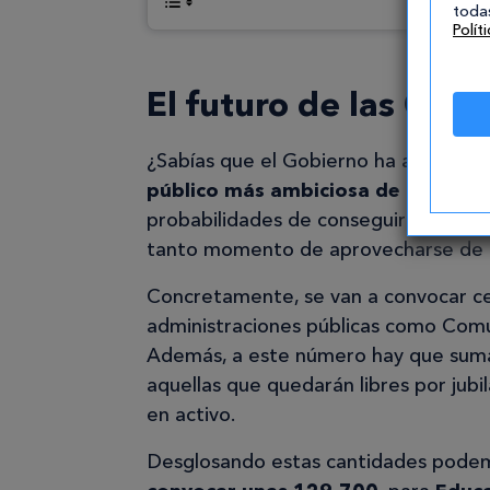
todas
Polít
El futuro de las Opo
¿Sabías que el Gobierno ha aprobado
público más ambiciosa de toda la h
probabilidades de conseguir una plaz
tanto momento de aprovecharse de e
Concretamente, se van a convocar c
administraciones públicas como Com
Además, a este número hay que suma
aquellas que quedarán libres por jubi
en activo.
Desglosando estas cantidades pode