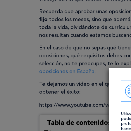
Recuerda que aprobar unas oposicione
fijo
todos los meses, sino que además
toda la vida, olvidándote de currícul
nos resultan cuando estamos buscand
En el caso de que no sepas qué tiene
oposiciones, qué requisitos debes cu
selección, no te preocupes, te lo ex
oposiciones en España
.
Te dejamos un vídeo en el que se ofr
obtener el éxito:
https://www.youtube.com/watch?v
Utili
pode
Tabla de contenidos
prefe
hacie