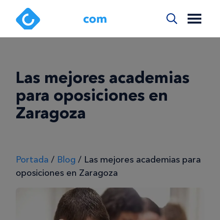
Las mejores academias
para oposiciones en
Zaragoza
Portada
/
Blog
/
Las mejores academias para
oposiciones en Zaragoza