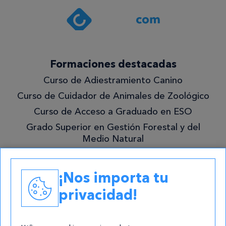
política de
privacidad
.*
¡Quiero
Formaciones destacadas
lo
Curso de Adiestramiento Canino
mejor!
Curso de Cuidador de Animales de Zoológico
Curso de Acceso a Graduado en ESO
Grado Superior en Gestión Forestal y del
Medio Natural
Academias
¡Nos importa tu
Contacto
privacidad!
atencion@cursos.com
Redes Sociales