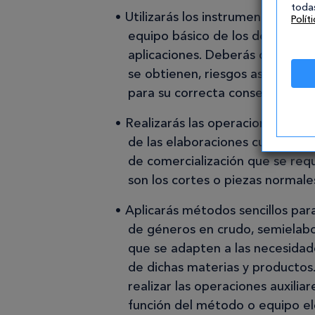
todas
Utilizarás los instrumentos, má
Polít
equipo básico de los departame
aplicaciones. Deberás conocer 
se obtienen, riesgos asociados 
para su correcta conservación.
Realizarás las operaciones de p
de las elaboraciones culinarias 
de comercialización que se requ
son los cortes o piezas normal
Aplicarás métodos sencillos par
de géneros en crudo, semielabo
que se adapten a las necesidad
de dichas materias y productos
realizar las operaciones auxili
función del método o equipo el