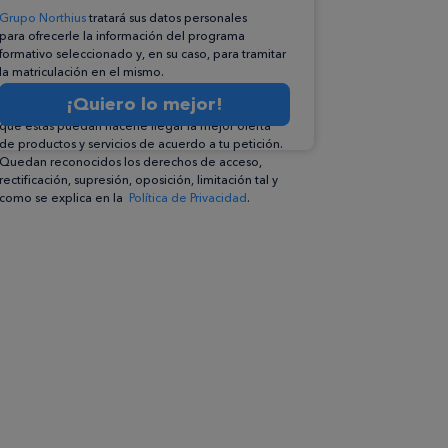
Grupo Northius
tratará sus datos personales
para ofrecerle la información del programa
formativo seleccionado y, en su caso, para tramitar
la matriculación en el mismo.
Compartiremos su solicitud con las empresas que
¡Quiero lo mejor!
conforman el
Grupo Northius
, con el objeto de
que éstas puedan hacerle llegar la mejor oferta
de productos y servicios de acuerdo a tu petición.
Quedan reconocidos los derechos de acceso,
rectificación, supresión, oposición, limitación tal y
como se explica en la
Política de Privacidad
.