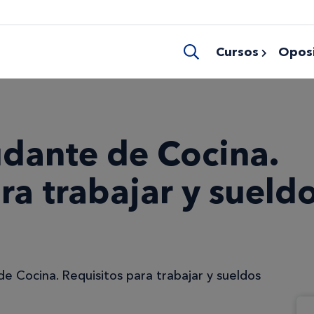
Cursos
Oposi
dante de Cocina.
ra trabajar y sueld
 Cocina. Requisitos para trabajar y sueldos