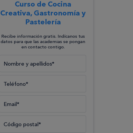
Curso de Cocina
Creativa, Gastronomía y
Pastelería
Recibe información gratis. Indícanos tus
datos para que las academias se pongan
en contacto contigo.
Selecciona el tipo*
Selecciona el área*
Selecciona la formación*
Nombre y apellidos*
Teléfono*
Email*
Código postal*