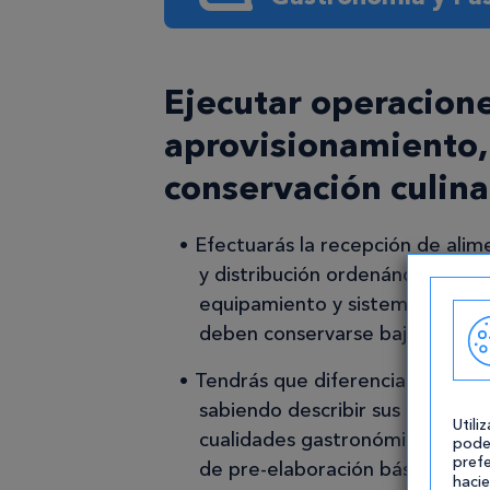
Ejecutar operacione
aprovisionamiento,
conservación culina
Efectuarás la recepción de alim
y distribución ordenándolos de 
equipamiento y sistema estable
deben conservarse bajo condici
Tendrás que diferenciar las mat
sabiendo describir sus caracterís
Utili
cualidades gastronómicas (aplic
pode
prefe
de pre-elaboración básica y su
hacie