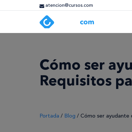
atencion@cursos.com
Cómo ser ayu
Requisitos pa
Portada
/
Blog
/
Cómo ser ayudante de