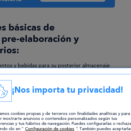
s básicas de
 pre-elaboración y
rios:
entos y bebidas para su posterior almacenaje
acuerdo con el lugar, dimensiones,
cido. Ten en cuenta que hay alimentos que
¡Nos importa tu privacidad!
ones específicas.
erias primas de uso común en la cocina
ticas físicas (forma, color, tamaño, etc.), sus
zamos cookies propias y de terceros con finalidades analíticas y para
aciones culinarias básicas), sus necesidades
r mostrarte anuncios o contenidos personalizados según tus
rencias y tus hábitos de navegación. Puedes configurarlas o rechaza
s necesidades de conservación.
ndo clic en “
Configuración de cookies
”. También puedes aceptarla