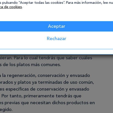
 pulsando “Aceptar todas las cookies”. Para más información, lee n
quinas y herramientas que conforman el
ica de cookies
.
ntos de cocina, de acuerdo con sus
sus funciones, normas de uso, resultados que
Aceptar
a su utilización y el mantenimiento necesario
Rechazar
re-elaboración de los platos más comunes,
que se vayan a realizar o de las necesidades
ieran. Para lo cual tendrás que saber cuáles
es de los platos más comunes.
a la regeneración, conservación y envasado
rados y platos ya terminadas de uso común,
es específicas de conservación y envasado
. Por tanto, primeramente tendrás que
ares previas que necesitan dichos productos en
egido.