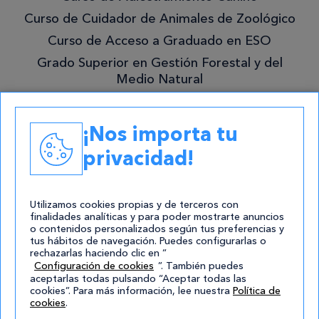
mejor!
Curso de Cuidador de Animales de Zoológico
Curso de Acceso a Graduado en ESO
Grado Superior en Gestión Forestal y del
Medio Natural
Academias
¡Nos importa tu
Contacto
privacidad!
atencion@cursos.com
Redes Sociales
Utilizamos cookies propias y de terceros con
finalidades analíticas y para poder mostrarte anuncios
o contenidos personalizados según tus preferencias y
tus hábitos de navegación. Puedes configurarlas o
rechazarlas haciendo clic en “
Configuración de cookies
”. También puedes
aceptarlas todas pulsando “Aceptar todas las
cookies”. Para más información, lee nuestra
Política de
cookies
.