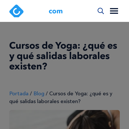
Cursos de Yoga: ¿qué es
y qué salidas laborales
existen?
Portada
/
Blog
/
Cursos de Yoga: ¿qué es y
qué salidas laborales existen?