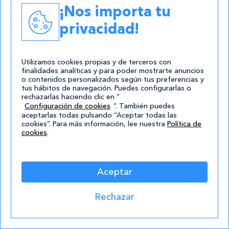
Qué estudiar después de la ESO
¡Nos importa tu
privacidad!
Leer
Utilizamos cookies propias y de terceros con
finalidades analíticas y para poder mostrarte anuncios
o contenidos personalizados según tus preferencias y
tus hábitos de navegación. Puedes configurarlas o
rechazarlas haciendo clic en “
Configuración de cookies
”. También puedes
aceptarlas todas pulsando “Aceptar todas las
cookies”. Para más información, lee nuestra
Política de
cookies
.
15/09/2023
Ciencia de Datos con Python: la guía
definitiva
Aceptar
Leer
Rechazar