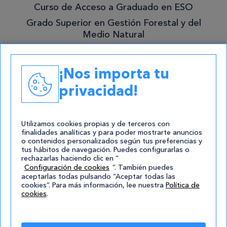
Curso de Acceso a Graduado en ESO
Grado Superior en Gestión Forestal y del
Medio Natural
Academias
¡Nos importa tu
Contacto
privacidad!
atencion@cursos.com
Redes Sociales
Utilizamos cookies propias y de terceros con
finalidades analíticas y para poder mostrarte anuncios
o contenidos personalizados según tus preferencias y
tus hábitos de navegación. Puedes configurarlas o
rechazarlas haciendo clic en “
Configuración de cookies
”. También puedes
aceptarlas todas pulsando “Aceptar todas las
cookies”. Para más información, lee nuestra
Política de
cookies
.
© 2004-2026 Cursos.com
Aviso Legal
|
Política de privacidad
|
Cookies
|
Mapa de