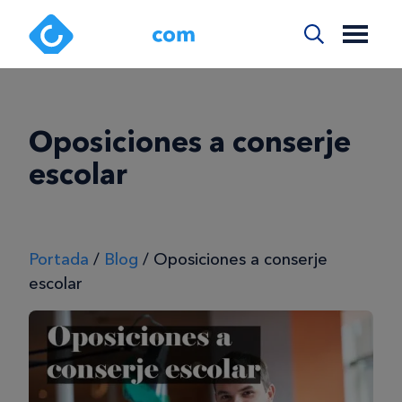
Oposiciones a conserje
escolar
Portada
/
Blog
/
Oposiciones a conserje
escolar