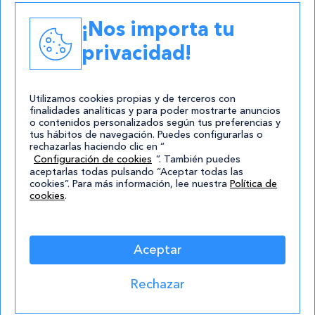
Academias
¡Nos importa tu
Contacto
privacidad!
atencion@cursos.com
Redes Sociales
Utilizamos cookies propias y de terceros con
finalidades analíticas y para poder mostrarte anuncios
o contenidos personalizados según tus preferencias y
tus hábitos de navegación. Puedes configurarlas o
rechazarlas haciendo clic en “
Configuración de cookies
”. También puedes
aceptarlas todas pulsando “Aceptar todas las
cookies”. Para más información, lee nuestra
Política de
cookies
.
© 2004-2026 Cursos.com
Aviso Legal
|
Política de privacidad
|
Cookies
|
Mapa de
Aceptar
Sitio
Rechazar