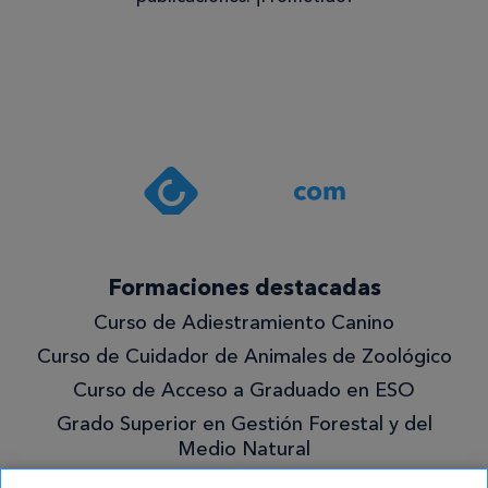
Consentimiento
Estoy de
acuerdo
con la
política de
privacidad
.*
¡Quiero
Formaciones destacadas
lo
Curso de Adiestramiento Canino
mejor!
Curso de Cuidador de Animales de Zoológico
Curso de Acceso a Graduado en ESO
Grado Superior en Gestión Forestal y del
Medio Natural