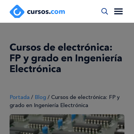
Cursos de electrónica:
FP y grado en Ingeniería
Electrónica
Portada
/
Blog
/
Cursos de electrónica: FP y
grado en Ingeniería Electrónica