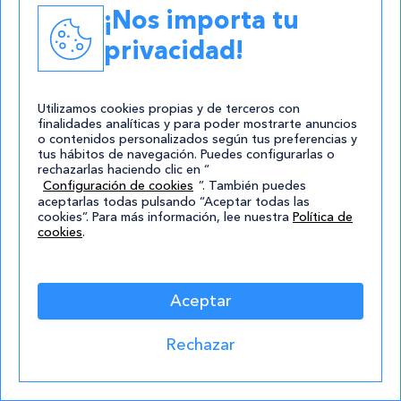
19/05/2017
¡Nos importa tu
Robótica y tecnologías de vanguardia
privacidad!
Leer
Utilizamos cookies propias y de terceros con
finalidades analíticas y para poder mostrarte anuncios
o contenidos personalizados según tus preferencias y
tus hábitos de navegación. Puedes configurarlas o
rechazarlas haciendo clic en “
Configuración de cookies
”. También puedes
aceptarlas todas pulsando “Aceptar todas las
cookies”. Para más información, lee nuestra
Política de
cookies
.
17/03/2017
Robots: Cuarta Revolución Industrial
Aceptar
Leer
Rechazar