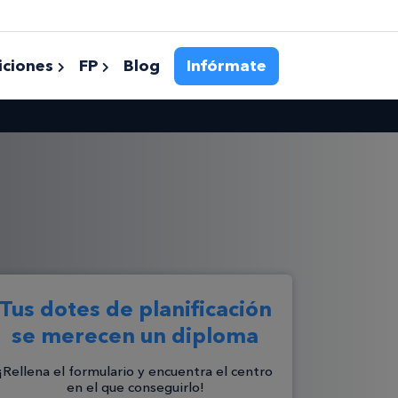
ciones
FP
Blog
Infórmate
Tus dotes de planificación
se merecen un diploma
¡Rellena el formulario y encuentra el centro
en el que conseguirlo!