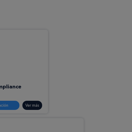
mpliance
ación
Ver más