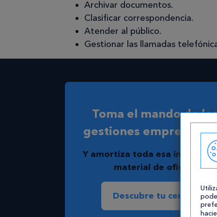
Archivar documentos.
Clasificar correspondencia.
Atender al público.
Gestionar las llamadas telefónica
Toma el mando de la
gestiones empresarial
Y amortiza toda esa inversión
material de oficina
Utili
Descubre tu centro
pode
prefe
hacie