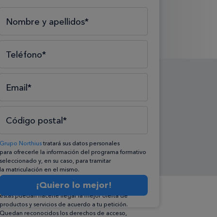
Selecciona el tipo*
Selecciona el área*
Selecciona la formación*
Nombre y apellidos*
Teléfono*
Email*
Código postal*
Grupo Northius
tratará sus datos personales
para ofrecerle la información del programa formativo
seleccionado y, en su caso, para tramitar
la matriculación en el mismo.
Compartiremos su solicitud con las empresas que
¡Quiero lo mejor!
conforman el
Grupo Northius
, con el objeto de que
éstas puedan hacerle llegar la mejor oferta de
productos y servicios de acuerdo a tu petición.
Quedan reconocidos los derechos de acceso,