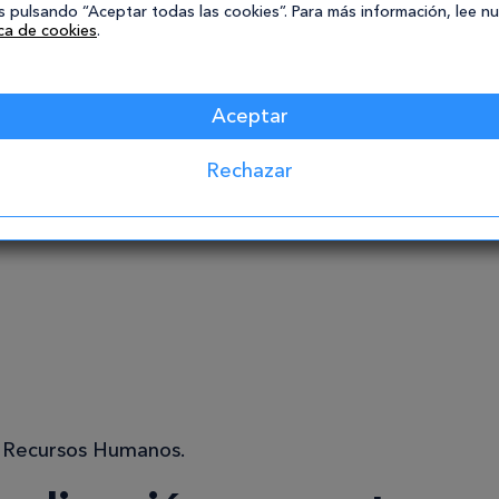
 pulsando “Aceptar todas las cookies”. Para más información, lee n
ica de cookies
.
Aceptar
Rechazar
les del Secretariado
 Recursos Humanos.