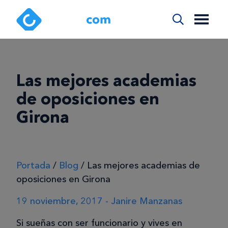
Las mejores academias
de oposiciones en
Girona
Portada
/
Blog
/
Las mejores academias de
oposiciones en Girona
19 noviembre, 2017 - Janire Manzanas
Si sueñas con ser funcionario y vives en