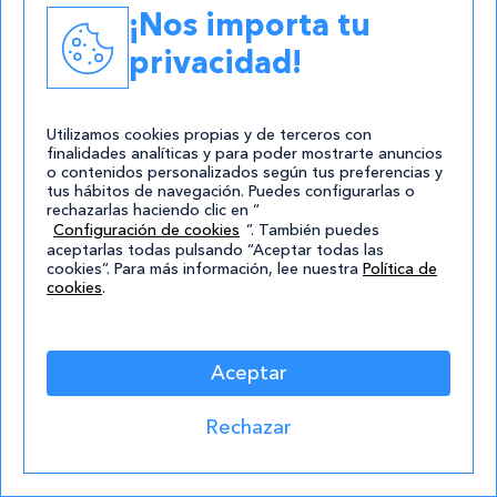
¡Nos importa tu
13/09/2023
Los mejores cursos para ser freelance
privacidad!
Leer
Utilizamos cookies propias y de terceros con
finalidades analíticas y para poder mostrarte anuncios
o contenidos personalizados según tus preferencias y
tus hábitos de navegación. Puedes configurarlas o
rechazarlas haciendo clic en “
Configuración de cookies
”. También puedes
aceptarlas todas pulsando “Aceptar todas las
cookies”. Para más información, lee nuestra
Política de
cookies
.
12/09/2023
Aceptar
Campus Training Valladolid:
experiencia del centro
Rechazar
Leer