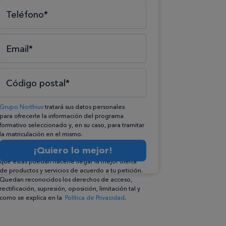
Teléfono*
Email*
Código postal*
Grupo Northius
tratará sus datos personales
para ofrecerle la información del programa
formativo seleccionado y, en su caso, para tramitar
la matriculación en el mismo.
Compartiremos su solicitud con las empresas que
¡Quiero lo mejor!
conforman el
Grupo Northius
, con el objeto de
que éstas puedan hacerle llegar la mejor oferta
de productos y servicios de acuerdo a tu petición.
Quedan reconocidos los derechos de acceso,
rectificación, supresión, oposición, limitación tal y
como se explica en la
Política de Privacidad
.