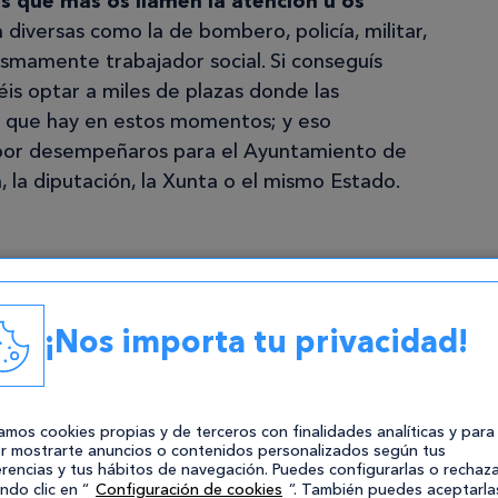
s que mas os llamen la atención u os
 diversas como la de bombero, policía, militar,
ismamente trabajador social. Si conseguís
is optar a miles de plazas donde las
or que hay en estos momentos; y eso
por desempeñaros para el Ayuntamiento de
, la diputación, la Xunta o el mismo Estado.
ionario
¡Nos importa tu privacidad!
zamos cookies propias y de terceros con finalidades analíticas y para
r mostrarte anuncios o contenidos personalizados según tus
rencias y tus hábitos de navegación. Puedes configurarlas o rechaza
ndo clic en “
Configuración de cookies
”. También puedes aceptarla