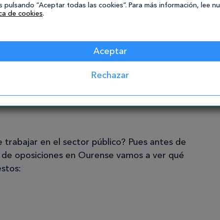
 pulsando “Aceptar todas las cookies”. Para más información, lee n
ica de cookies
.
Aceptar
Rechazar
e trabajar en el sector público? Pues antes de
s de oposiciones en Ourense vamos a ver qué
estos: