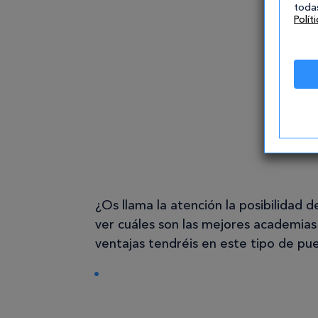
todas
Polít
¿Os llama la atención la posibilidad d
ver cuáles son las mejores academia
ventajas tendréis en este tipo de pu