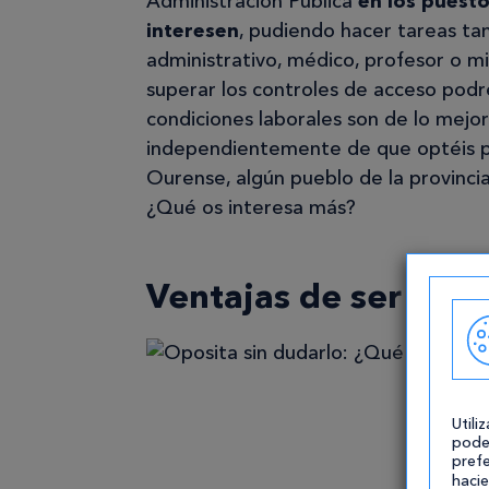
Administración Pública
en los puesto
interesen
, pudiendo hacer tareas tan
administrativo, médico, profesor o m
superar los controles de acceso podré
condiciones laborales son de lo mej
independientemente de que optéis 
Ourense, algún pueblo de la provincia
¿Qué os interesa más?
Ventajas de ser func
Utili
pode
prefe
hacie