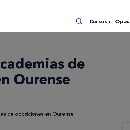
Cursos
Oposi
academias de
en Ourense
as de oposiciones en Ourense