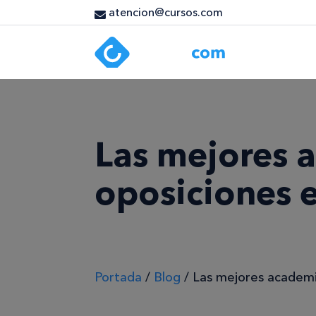
atencion@cursos.com
Las mejores 
oposiciones 
Portada
/
Blog
/
Las mejores academi