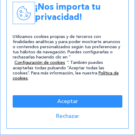
newsletter
¡Nos importa tu
¡Mantente al tanto de todas las novedades!
privacidad!
Ingresa tu mail y empieza a recibir en tu
correo el mejor contenido sobre cursos y
Utilizamos cookies propias y de terceros con
formaciones.
finalidades analíticas y para poder mostrarte anuncios
o contenidos personalizados según tus preferencias y
tus hábitos de navegación. Puedes configurarlas o
Suscribirse
rechazarlas haciendo clic en “
Configuración de cookies
”. También puedes
aceptarlas todas pulsando “Aceptar todas las
Estoy de acuerdo con la
política de
cookies”. Para más información, lee nuestra
Política de
cookies
.
privacidad
.*
No enviamos spam, solo nuevas
Aceptar
publicaciones. ¡Prometido!
Consentimiento
Rechazar
Estoy de
acuerdo