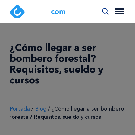
¿Cómo llegar a ser
bombero forestal?
Requisitos, sueldo y
cursos
Portada
/
Blog
/
¿Cómo llegar a ser bombero
forestal? Requisitos, sueldo y cursos