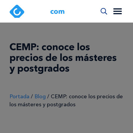
CEMP: conoce los
precios de los másteres
y postgrados
Portada
/
Blog
/
CEMP: conoce los precios de
los másteres y postgrados