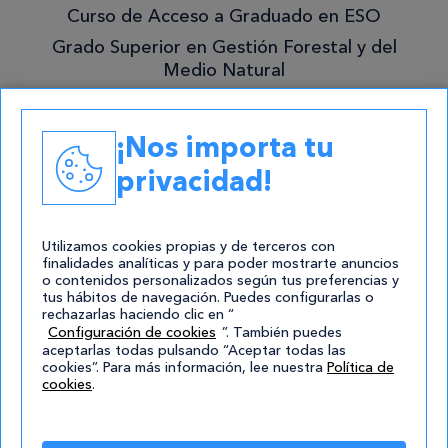
Curso de Acceso a Graduado en ESO
Grado Superior en Gestión Forestal y del
Medio Natural
Academias
¡Nos importa tu
Contacto
privacidad!
atencion@cursos.com
Redes Sociales
Utilizamos cookies propias y de terceros con
finalidades analíticas y para poder mostrarte anuncios
o contenidos personalizados según tus preferencias y
tus hábitos de navegación. Puedes configurarlas o
rechazarlas haciendo clic en “
Configuración de cookies
”. También puedes
aceptarlas todas pulsando “Aceptar todas las
cookies”. Para más información, lee nuestra
Política de
cookies
.
© 2004-2026 Cursos.com
Aviso Legal
|
Política de privacidad
|
Cookies
|
Mapa de