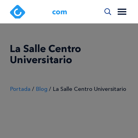
La Salle Centro
Universitario
Portada
/
Blog
/
La Salle Centro Universitario