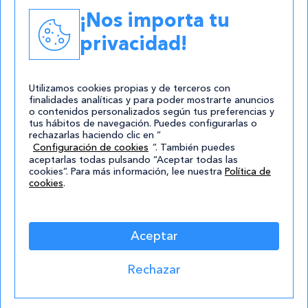
Academias
¡Nos importa tu
Contacto
privacidad!
atencion@cursos.com
Redes Sociales
Utilizamos cookies propias y de terceros con
finalidades analíticas y para poder mostrarte anuncios
o contenidos personalizados según tus preferencias y
tus hábitos de navegación. Puedes configurarlas o
rechazarlas haciendo clic en “
Configuración de cookies
”. También puedes
aceptarlas todas pulsando “Aceptar todas las
cookies”. Para más información, lee nuestra
Política de
cookies
.
© 2004-2026 Cursos.com
Aviso Legal
|
Política de privacidad
|
Cookies
|
Mapa de
Aceptar
Sitio
Rechazar