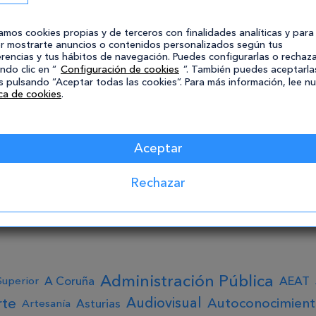
17/10/2020
15/10/2020
prender a ser mejor
¿Sirve estudiar nuev
zamos cookies propias y de terceros con finalidades analíticas y para
rofesor con Hot
tecnologías en la
r mostrarte anuncios o contenidos personalizados según tus
tatoes y Jclic
educación?
rencias y tus hábitos de navegación. Puedes configurarlas o rechaza
ndo clic en “
Configuración de cookies
”. También puedes aceptarla
 pulsando “Aceptar todas las cookies”. Para más información, lee n
ica de cookies
.
eer
Leer
Aceptar
…
1
2
3
16
>
Rechazar
Administración Pública
A Coruña
AEAT
Superior
Audiovisual
rte
Autoconocimien
Asturias
Artesanía