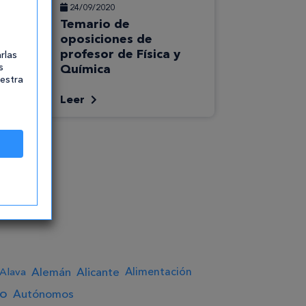
24/09/2020
as
Temario de
oposiciones de
profesor de Física y
rlas
s
Química
uestra
Leer
Alemán
Alicante
Alimentación
Alava
to
Autónomos