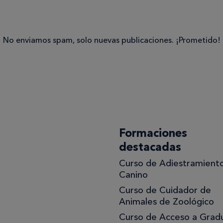
Consentimiento
No enviamos spam, solo nuevas publicaciones. ¡Prometido!
Estoy de
acuerdo
con la
política de
privacidad
.*
Formaciones
destacadas
Curso de Adiestramient
uiero
Canino
Curso de Cuidador de
jor!
Animales de Zoológico
Curso de Acceso a Grad