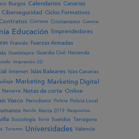
Calendarios
Canarias
Burgos
ero
Ciberseguridad
Ciclos Formativos
Contratos
Cristianismo
Correos
Cuenca
Educación
mía
Emprendedores
zas
Fuerzas Armadas
Francés
ada
Guardia Civil
Hacienda
Guadalajara
onido
Impresión 3D
ial
Islas Baleares
Internet
Islas Canarias
Marketing Digital
Marketing
illaje
Online
Notas de corte
Navarra
aís Vasco
Periodismo
Policía Local
Policia
humanos
Renta 2019
Renfe
Requisitos
illa
Sueldos
Sociología
Tarragona
Soria
Universidades
Valencia
ía
Turismo