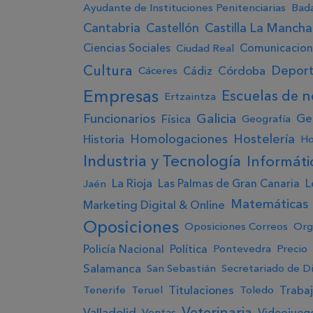
Ayudante de Instituciones Penitenciarias
Bad
Cantabria
Castellón
Castilla La Mancha
Ciencias Sociales
Comunicacion
Ciudad Real
Cultura
Depor
Córdoba
Cádiz
Cáceres
Empresas
Escuelas de n
Ertzaintza
Galicia
Funcionarios
Ge
Física
Geografía
Homologaciones
Hostelería
Historia
Ho
Industria y Tecnología
Informáti
La Rioja
Las Palmas de Gran Canaria
L
Jaén
Matemáticas
Marketing Digital & Online
Oposiciones
Oposiciones Correos
Org
Policía Nacional
Política
Pontevedra
Precio
Salamanca
San Sebastián
Secretariado de D
Titulaciones
Traba
Tenerife
Teruel
Toledo
Veterinaria
Valladolid
Videojueg
Ventas