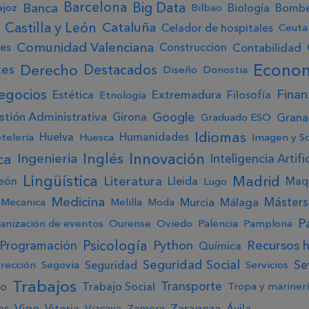
Big Data
Barcelona
Banca
Biología
Bomb
ajoz
Bilbao
Castilla y León
Cataluña
Celador de hospitales
Ceuta
Comunidad Valenciana
Contabilidad
es
Construccion
Econo
Derecho
Destacados
tes
Diseño
Donostia
egocios
Finan
Extremadura
Estética
Filosofía
Etnología
Google
stión Administrativa
Gran
Girona
Graduado ESO
Idiomas
Huelva
Humanidades
telería
Huesca
Imagen y S
Innovación
ca
Ingenieria
Inglés
Inteligencia Artific
Lingüística
Madrid
Literatura
eón
Lleida
Maqu
Lugo
Medicina
Másters
Murcia
Málaga
Mecanica
Melilla
Moda
P
anización de eventos
Ourense
Oviedo
Palencia
Pamplona
Psicología
Python
Recursos 
Programación
Química
Seguridad Social
Sev
Seguridad
irección
Segovia
Servicios
Trabajos
Transporte
jo
Trabajo Social
Tropa y mariner
Vigo
Zaragoza
os
Vitoria
Ávila
Vizcaya
Zamora