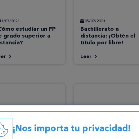
11/07/2021
05/07/2021
Cómo estudiar un FP
Bachillerato a
e grado superior a
distancia: ¡Obtén el
istancia?
título por libre!
eer
Leer
¡Nos importa tu privacidad!