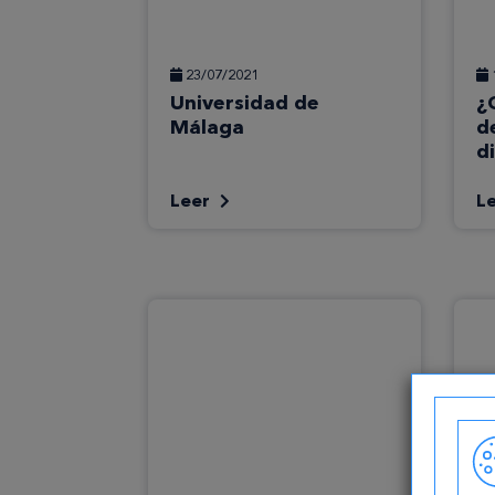
23/07/2021
Universidad de
¿
Málaga
d
d
Leer
L