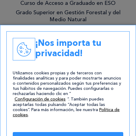
Curso de Acceso a Graduado en ESO
Grado Superior en Gestión Forestal y del
Medio Natural
Academias
¡Nos importa tu
Contacto
privacidad!
atencion@cursos.com
Redes Sociales
Utilizamos cookies propias y de terceros con
finalidades analíticas y para poder mostrarte anuncios
o contenidos personalizados según tus preferencias y
tus hábitos de navegación. Puedes configurarlas o
rechazarlas haciendo clic en “
Configuración de cookies
”. También puedes
aceptarlas todas pulsando “Aceptar todas las
cookies”. Para más información, lee nuestra
Política de
cookies
.
© 2004-2026 Cursos.com
Aviso Legal
|
Política de privacidad
|
Cookies
|
Mapa de