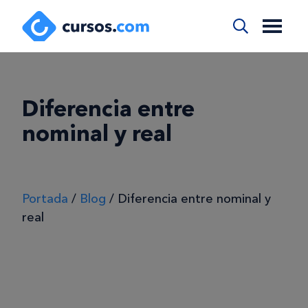
Diferencia entre
nominal y real
Portada
/
Blog
/
Diferencia entre nominal y
real