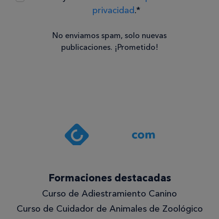
privacidad
.*
No enviamos spam, solo nuevas
publicaciones. ¡Prometido!
Consentimiento
Estoy de
acuerdo
con la
política de
privacidad
.*
¡Quiero
Formaciones destacadas
lo
Curso de Adiestramiento Canino
mejor!
Curso de Cuidador de Animales de Zoológico