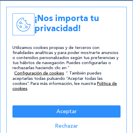
Academias
¡Nos importa tu
Contacto
privacidad!
atencion@cursos.com
Redes Sociales
Utilizamos cookies propias y de terceros con
finalidades analíticas y para poder mostrarte anuncios
o contenidos personalizados según tus preferencias y
tus hábitos de navegación. Puedes configurarlas o
rechazarlas haciendo clic en “
Configuración de cookies
”. También puedes
aceptarlas todas pulsando “Aceptar todas las
cookies”. Para más información, lee nuestra
Política de
cookies
.
© 2004-2026 Cursos.com
Aviso Legal
|
Política de privacidad
|
Cookies
|
Mapa de
Aceptar
Sitio
Rechazar