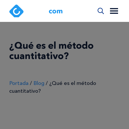
¿Qué es el método
cuantitativo?
Portada
/
Blog
/
¿Qué es el método
cuantitativo?