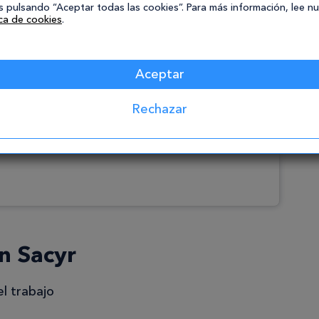
as que han sido seleccionadas para trabajar en
 pulsando “Aceptar todas las cookies”. Para más información, lee n
ica de cookies
.
erés sobre el trabajo que van a desempeñar en
as que ofrece una variedad formativa más
rabajadores unos
programas completos
para
Aceptar
ner una primera toma de contacto con el trabajo
en posesión del puesto para el que hayan sido
Rechazar
mento de recursos de la empresa.
n Sacyr