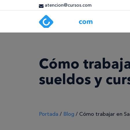
atencion@cursos.com
Cómo trabajar
sueldos y cur
Portada
/
Blog
/
Cómo trabajar en Sac