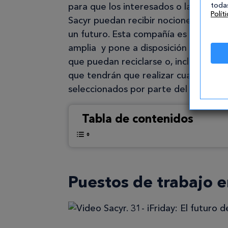
para que los interesados o las person
todas
Polít
Sacyr puedan recibir nociones de int
un futuro. Esta compañía es una de l
amplia y pone a disposición de sus t
que puedan reciclarse o, incluso, te
que tendrán que realizar cuando tom
seleccionados por parte del departa
Tabla de contenidos
Puestos de trabajo e