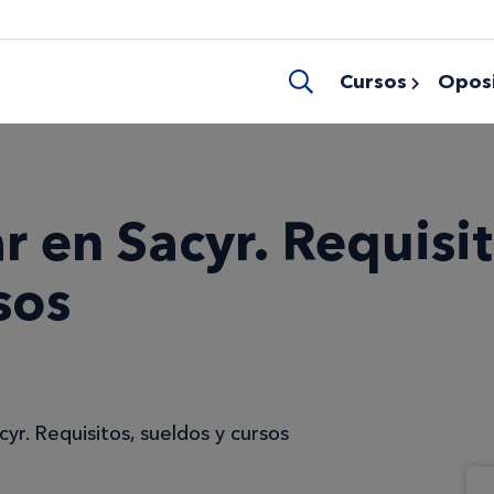
Cursos
Oposi
 en Sacyr. Requisit
sos
yr. Requisitos, sueldos y cursos