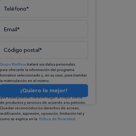
Teléfono*
Email*
Código postal*
Grupo Northius
tratará sus datos personales
para ofrecerle la información del programa
formativo seleccionado y, en su caso, para tramitar
la matriculación en el mismo.
Compartiremos su solicitud con las empresas que
¡Quiero lo mejor!
conforman el
Grupo Northius
, con el objeto de
que éstas puedan hacerle llegar la mejor oferta
de productos y servicios de acuerdo a tu petición.
Quedan reconocidos los derechos de acceso,
rectificación, supresión, oposición, limitación tal y
como se explica en la
Política de Privacidad
.