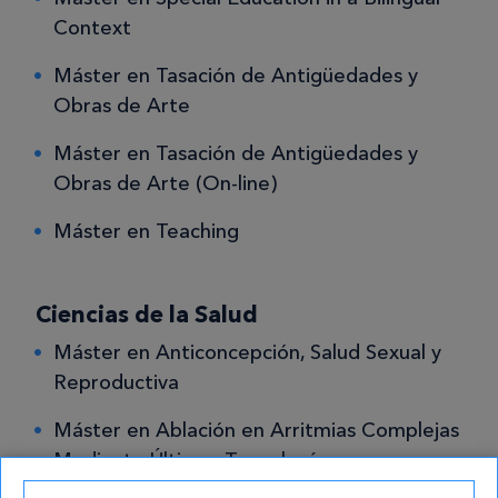
Context
Máster en Tasación de Antigüedades y
Obras de Arte
Máster en Tasación de Antigüedades y
Obras de Arte (On-line)
Máster en Teaching
Ciencias de la Salud
Máster en Anticoncepción, Salud Sexual y
Reproductiva
Máster en Ablación en Arritmias Complejas
Mediante Últimas Tecnologías