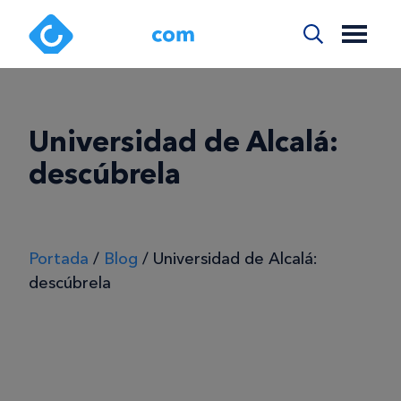
Universidad de Alcalá:
descúbrela
Portada
/
Blog
/
Universidad de Alcalá:
descúbrela