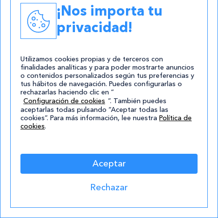
Máster en Actualizaciones y Novedades en
¡Nos importa tu
Cardiología
privacidad!
Máster en Anticoncepción, Salud Sexual y
Reproductiva para Iberoamérica
Utilizamos cookies propias y de terceros con
finalidades analíticas y para poder mostrarte anuncios
Máster en Atención Farmacéutica
o contenidos personalizados según tus preferencias y
tus hábitos de navegación. Puedes configurarlas o
Comunitaria
rechazarlas haciendo clic en “
Configuración de cookies
”. También puedes
Máster en Atención Farmacéutica Integral
aceptarlas todas pulsando “Aceptar todas las
cookies”. Para más información, lee nuestra
Política de
en Todos los Niveles Asistenciales
cookies
.
Máster en Atención Fisioterapéutica
Comunitaria
Aceptar
Máster en Calidad de Vida y Cuidados
Rechazar
Médico-Estéticos del Paciente Oncológico
Máster en Calidad, Seguridad Alimentaria,