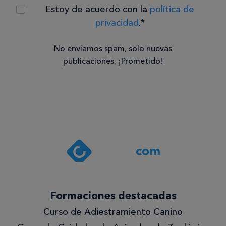
Estoy de acuerdo con la
política de
privacidad
.*
No enviamos spam, solo nuevas
publicaciones. ¡Prometido!
Consentimiento
Estoy de
acuerdo
con la
política de
privacidad
.*
¡Quiero
Formaciones destacadas
lo
Curso de Adiestramiento Canino
mejor!