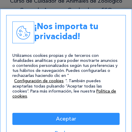
Curso de Cuidador de Animales de Zoológico
Curso de Acceso a Graduado en ESO
Grado Superior en Gestión Forestal y del
¡Nos importa tu
Medio Natural
privacidad!
Academias
Contacto
Utilizamos cookies propias y de terceros con
finalidades analíticas y para poder mostrarte anuncios
atencion@cursos.com
o contenidos personalizados según tus preferencias y
tus hábitos de navegación. Puedes configurarlas o
Redes Sociales
rechazarlas haciendo clic en “
Configuración de cookies
”. También puedes
aceptarlas todas pulsando “Aceptar todas las
cookies”. Para más información, lee nuestra
Política de
cookies
.
Aceptar
© 2004-2026 Cursos.com