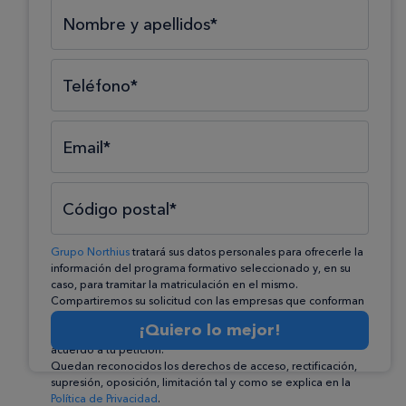
Selecciona el tipo*
Selecciona el área*
Selecciona la formación*
Nombre y apellidos*
Teléfono*
Email*
Código postal*
Grupo Northius
tratará sus datos personales para ofrecerle la
información del programa formativo seleccionado y, en su
caso, para tramitar la matriculación en el mismo.
Compartiremos su solicitud con las empresas que conforman
el
Grupo Northius
, con el objeto de que éstas puedan
¡Quiero lo mejor!
hacerle llegar la mejor oferta de productos y servicios de
acuerdo a tu petición.
Quedan reconocidos los derechos de acceso, rectificación,
supresión, oposición, limitación tal y como se explica en la
Política de Privacidad
.