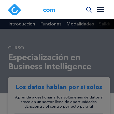
Introduccion
Funciones
Modalidades
Salidas
CURSO
Especialización en
Business Intelligence
Los datos hablan por sí solos
Aprende a gestionar altos volúmenes de datos y
crece en un sector lleno de oportunidades.
¡Encuentra el centro perfecto para ti!