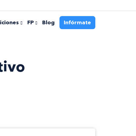
iciones
FP
Blog
Infórmate
tivo