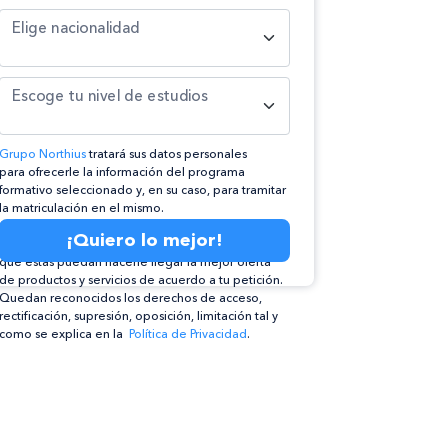
Elige nacionalidad
Escoge tu nivel de estudios
Grupo Northius
tratará sus datos personales
para ofrecerle la información del programa
formativo seleccionado y, en su caso, para tramitar
la matriculación en el mismo.
Compartiremos su solicitud con las empresas que
¡Quiero lo mejor!
conforman el
Grupo Northius
, con el objeto de
que éstas puedan hacerle llegar la mejor oferta
de productos y servicios de acuerdo a tu petición.
Quedan reconocidos los derechos de acceso,
rectificación, supresión, oposición, limitación tal y
como se explica en la
Política de Privacidad
.