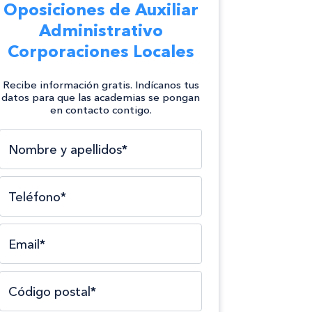
Oposiciones de Auxiliar
Administrativo
Corporaciones Locales
Recibe información gratis. Indícanos tus
datos para que las academias se pongan
en contacto contigo.
Selecciona el tipo*
Selecciona el área*
Selecciona la formación*
Nombre y apellidos*
Teléfono*
Email*
Código postal*