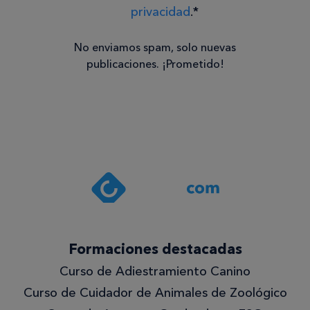
privacidad
.*
No enviamos spam, solo nuevas
publicaciones. ¡Prometido!
Consentimiento
Estoy de
acuerdo
con la
política de
privacidad
.*
¡Quiero
Formaciones destacadas
lo
Curso de Adiestramiento Canino
mejor!
Curso de Cuidador de Animales de Zoológico