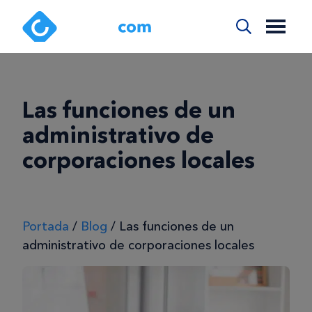
Las funciones de un
administrativo de
corporaciones locales
Portada
/
Blog
/
Las funciones de un
administrativo de corporaciones locales