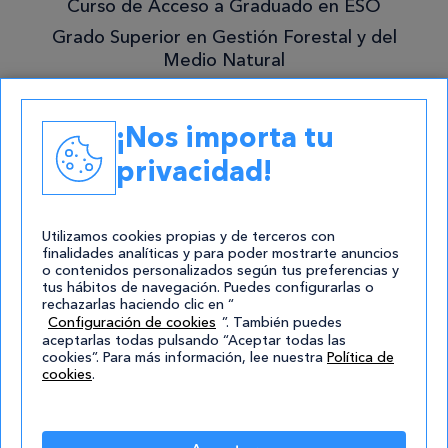
Curso de Acceso a Graduado en ESO
Grado Superior en Gestión Forestal y del
Medio Natural
Academias
¡Nos importa tu
Contacto
privacidad!
atencion@cursos.com
Redes Sociales
Utilizamos cookies propias y de terceros con
finalidades analíticas y para poder mostrarte anuncios
o contenidos personalizados según tus preferencias y
tus hábitos de navegación. Puedes configurarlas o
rechazarlas haciendo clic en “
Configuración de cookies
”. También puedes
aceptarlas todas pulsando “Aceptar todas las
cookies”. Para más información, lee nuestra
Política de
cookies
.
© 2004-2026 Cursos.com
Aviso Legal
|
Política de privacidad
|
Cookies
|
Mapa de