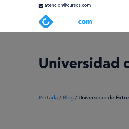
atencion@cursos.com
Universidad 
Portada
/
Blog
/
Universidad de Extr