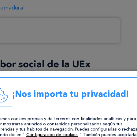
tremadura
bor social de la UEx
xtremadura es una institución relativamente
os con otras universidades históricas como la
¡Nos importa tu privacidad!
d de Salamanca
). En aquel año, la universidad
acultad de Ciencias de Badajoz, el Colegio
as Universitarias de Profesorado de EGB de
zamos cookies propias y de terceros con finalidades analíticas y para
eniería Técnica Agrícola de Badajoz. Sin
r mostrarte anuncios o contenidos personalizados según tus
institución ha experimentado un
rencias y tus hábitos de navegación. Puedes configurarlas o rechaza
ndo clic en “
Configuración de cookies
”. También puedes aceptarla