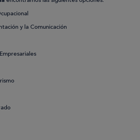
ia
encontramos las siguientes opciones:
Ocupacional
ntación y la Comunicación
 Empresariales
urismo
rado