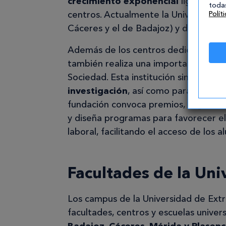
crecimiento exponencial
ligado a un
todas
centros. Actualmente la Universidad
Polít
Cáceres y el de Badajoz) y dos Centro
Además de los centros dedicados a l
también realiza una importante labor 
Sociedad. Esta institución sin ánimo 
investigación
, así como para becas d
fundación convoca premios, organiza 
y diseña programas para favorecer el
laboral, facilitando el acceso de los 
Facultades de la Un
Los campus de la Universidad de Ex
facultades, centros y escuelas univers