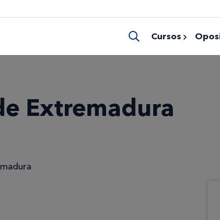
Cursos
Oposi
de Extremadura
emadura