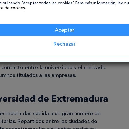
 incremento significativo de titulaciones y
 pulsando “Aceptar todas las cookies”. Para más información, lee n
 de Extremadura cuenta con dos campus (el de
ica de cookies
.
s Universitarios (en Mérida y en Plasencia).
a docencia, la Universidad de Extremadura
Aceptar
social a través de la Fundación Universidad-
Rechazar
de lucro
aporta financiación para cátedras e
e estudio e investigación. Además, la
eventos con empresas e instituciones públicas
 contacto entre la universidad y el mercado
alumnos titulados a las empresas.
iversidad de Extremadura
tremadura dan cabida a un gran número de
itarias. Repartidos entre las ciudades de