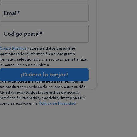
Email*
Código postal*
Grupo Northius
tratará sus datos personales
para ofrecerle la información del programa
formativo seleccionado y, en su caso, para tramitar
la matriculación en el mismo.
Compartiremos su solicitud con las empresas que
¡Quiero lo mejor!
conforman el
Grupo Northius
, con el objeto de
que éstas puedan hacerle llegar la mejor oferta
de productos y servicios de acuerdo a tu petición.
Quedan reconocidos los derechos de acceso,
rectificación, supresión, oposición, limitación tal y
como se explica en la
Política de Privacidad
.