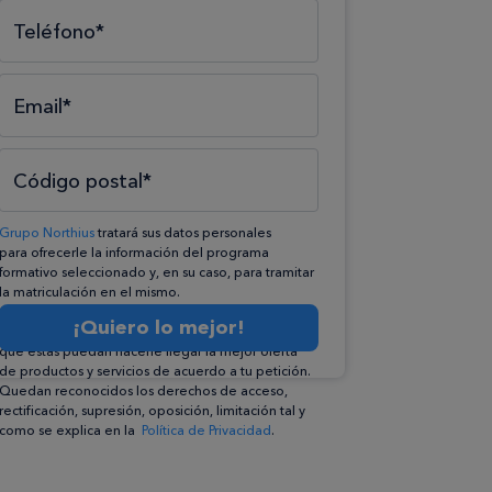
Teléfono*
Email*
Código postal*
Grupo Northius
tratará sus datos personales
para ofrecerle la información del programa
formativo seleccionado y, en su caso, para tramitar
la matriculación en el mismo.
Compartiremos su solicitud con las empresas que
¡Quiero lo mejor!
conforman el
Grupo Northius
, con el objeto de
que éstas puedan hacerle llegar la mejor oferta
de productos y servicios de acuerdo a tu petición.
Quedan reconocidos los derechos de acceso,
rectificación, supresión, oposición, limitación tal y
como se explica en la
Política de Privacidad
.