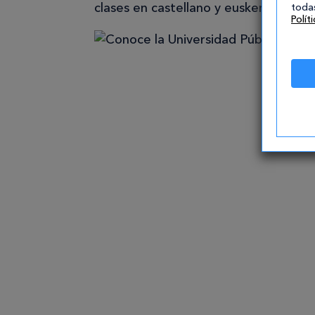
clases en castellano y euskera.
todas
Polít