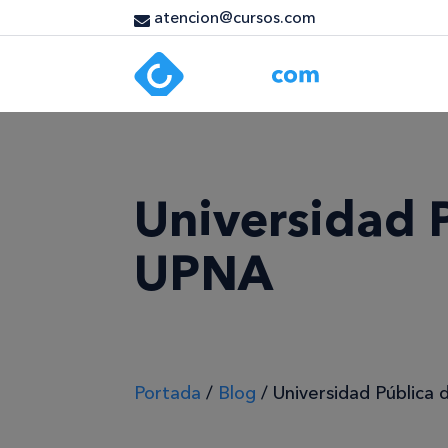
atencion@cursos.com
Universidad P
UPNA
Portada
/
Blog
/
Universidad Pública