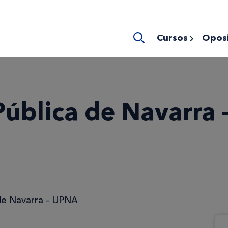
Cursos
Oposi
ública de Navarra 
 de Navarra – UPNA