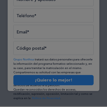
Teléfono*
Email*
Código postal*
Grupo Northius
tratará sus datos personales para ofrecerle
la información del programa formativo seleccionado y, en
su caso, para tramitar la matriculación en el mismo.
Compartiremos su solicitud con las empresas que
conforman el
Grupo Northius
, con el objeto de que éstas
¡Quiero lo mejor!
puedan hacerle llegar la mejor oferta de productos y
servicios de acuerdo a tu petición.
Quedan reconocidos los derechos de acceso,
rectificación, supresión, oposición, limitación tal y como se
explica en la
Política de Privacidad
.