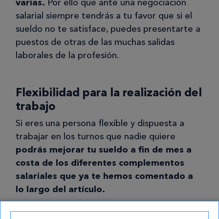
varias.
Por ello que ante una negociación
salarial siempre tendrás a tu favor que si el
sueldo no te satisface, puedes presentarte a
puestos de otras de las muchas salidas
laborales de la profesión.
Flexibilidad para la realización del
trabajo
Si eres una persona flexible y dispuesta a
trabajar en los turnos que nadie quiere
podrás mejorar tu sueldo a fin de mes a
costa de los diferentes complementos
salariales que ya te hemos comentado a
lo largo del artículo.
Esta flexibilidad de la que hablamos incluye