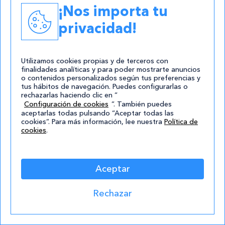
que trabajes nocturnidades, festivos o incluso
¡Nos importa tu
jornadas de guardias de más de 8 horas
privacidad!
seguidas. Es una buena forma de conseguir
un salario elevado si apenas tienes
experiencia profesional.
Utilizamos cookies propias y de terceros con
finalidades analíticas y para poder mostrarte anuncios
o contenidos personalizados según tus preferencias y
tus hábitos de navegación. Puedes configurarlas o
rechazarlas haciendo clic en “
Otras condiciones laborales
Configuración de cookies
”. También puedes
aceptarlas todas pulsando “Aceptar todas las
derivadas de un Auxiliar de
cookies”. Para más información, lee nuestra
Política de
cookies
.
Veterinaria y su sueldo
Ahora que ya hemos hecho una completa
Aceptar
radiografía a los componentes que
conforman el sueldo de un Auxiliar de
Rechazar
Veterinaria, pasemos a hablar de las
condiciones laborales para estos