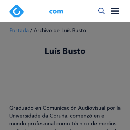
Portada
/
Archivo de Luís Busto
Luís Busto
Graduado en Comunicación Audiovisual por la
Universidade da Coruña, comenzó en el
mundo profesional como técnico de medios