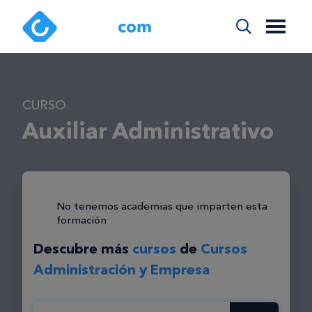
CURSO
Auxiliar Administrativo
No tenemos academias que imparten esta
formación
Descubre más
cursos
de
Cursos
Administración y Empresa