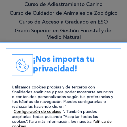
lo
Curso de Adiestramiento Canino
mejor!
Curso de Cuidador de Animales de Zoológico
Curso de Acceso a Graduado en ESO
Grado Superior en Gestión Forestal y del
Medio Natural
Academias
¡Nos importa tu
Contacto
privacidad!
atencion@cursos.com
Redes Sociales
Utilizamos cookies propias y de terceros con
finalidades analíticas y para poder mostrarte anuncios
o contenidos personalizados según tus preferencias y
tus hábitos de navegación. Puedes configurarlas o
rechazarlas haciendo clic en “
Configuración de cookies
”. También puedes
aceptarlas todas pulsando “Aceptar todas las
cookies”. Para más información, lee nuestra
Política de
cookies
.