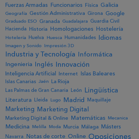
Galicia
Fuerzas Armadas
Funcionarios
Física
Google
Gestión Administrativa
Girona
Geografía
Granada
Guardia Civil
Graduado ESO
Guadalajara
Homologaciones
Hostelería
Historia
Hacienda
Idiomas
Huelva
Humanidades
Hotelería
Huesca
Imagen y Sonido
Impresión 3D
Industria y Tecnología
Informática
Innovación
Ingenieria
Inglés
Inteligencia Artificial
Islas Baleares
Internet
La Rioja
Islas Canarias
Jaén
Lingüística
Las Palmas de Gran Canaria
León
Madrid
Literatura
Lleida
Maquillaje
Lugo
Marketing Digital
Marketing
Matemáticas
Marketing Digital & Online
Mecanica
Medicina
Másters
Murcia
Málaga
Melilla
Moda
Oposiciones
Online
Notas de corte
Navarra