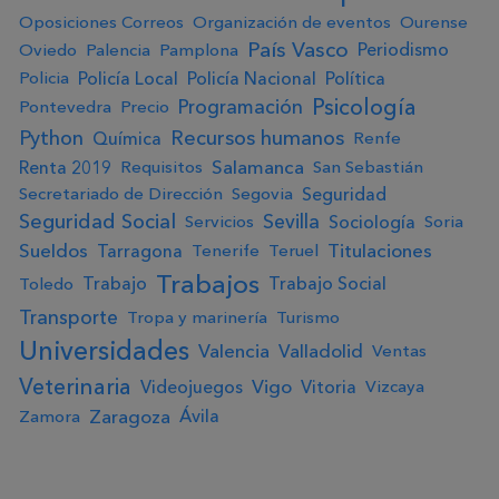
Oposiciones Correos
Organización de eventos
Ourense
País Vasco
Periodismo
Oviedo
Palencia
Pamplona
Policía Local
Policía Nacional
Política
Policia
Psicología
Programación
Pontevedra
Precio
Python
Recursos humanos
Química
Renfe
Salamanca
Renta 2019
Requisitos
San Sebastián
Seguridad
Secretariado de Dirección
Segovia
Seguridad Social
Sevilla
Sociología
Servicios
Soria
Sueldos
Titulaciones
Tarragona
Tenerife
Teruel
Trabajos
Trabajo
Trabajo Social
Toledo
Transporte
Tropa y marinería
Turismo
Universidades
Valencia
Valladolid
Ventas
Veterinaria
Vigo
Videojuegos
Vitoria
Vizcaya
Zaragoza
Ávila
Zamora