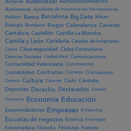
Audiovisual
Autoconocimiento
Asturias
Autónomos
Ayudante de Instituciones Penitenciarias
Big Data
Barcelona
Banca
Badajoz
Bilbao
Calendarios
Canarias
Burgos
Biología
Bombero
Cantabria
Castellón
Castilla La Mancha
Castilla y León
Cataluña
Celador de hospitales
Ciberseguridad
Ciclos Formativos
Ceuta
Ciencias Sociales
Comunicaciones
Ciudad Real
Comunidad Valenciana
Construccion
Contratos
Contabilidad
Cristianismo
Correos
Cultura
Córdoba
Cádiz
Cuenca
Cáceres
Derecho
Destacados
Deportes
Diseño
Educación
Economía
Donostia
Empresas
Emprendedores
Ertzaintza
Escuelas de negocios
Estética
Etnología
Finanzas
Extremadura
Francés
Filosofía