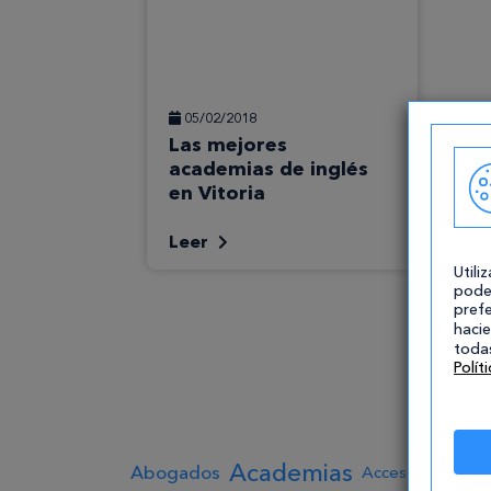
05/02/2018
Las mejores
academias de inglés
en Vitoria
Leer
Utili
pode
prefe
hacie
todas
Polít
Academias
Abogados
Acceso a Grado 