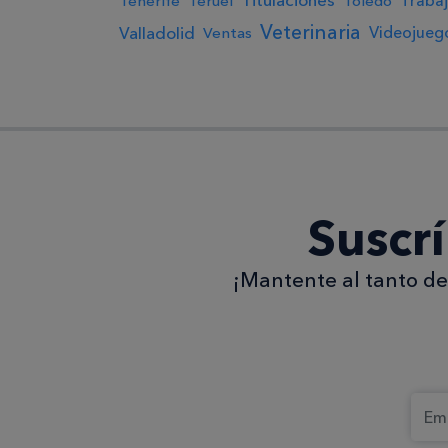
Titulaciones
Traba
Tenerife
Teruel
Toledo
Veterinaria
Valladolid
Videojueg
Ventas
Suscr
¡Mantente al tanto de 