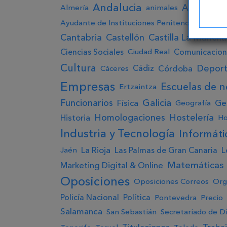
Andalucia
A
Aragón
Almería
animales
Ayudante de Instituciones Penitenciarias
Bad
Cantabria
Castellón
Castilla La Mancha
Ciencias Sociales
Comunicacion
Ciudad Real
Cultura
Depor
Córdoba
Cádiz
Cáceres
Empresas
Escuelas de n
Ertzaintza
Galicia
Funcionarios
Ge
Física
Geografía
Homologaciones
Hostelería
Historia
Ho
Industria y Tecnología
Informáti
La Rioja
Las Palmas de Gran Canaria
L
Jaén
Matemáticas
Marketing Digital & Online
Oposiciones
Oposiciones Correos
Org
Policía Nacional
Política
Pontevedra
Precio
Salamanca
San Sebastián
Secretariado de D