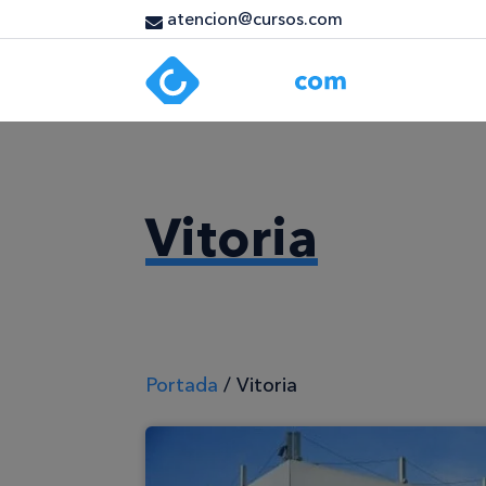
atencion@cursos.com
Vitoria
Portada
/
Vitoria