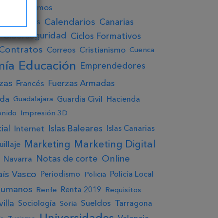
to
Autónomos
Calendarios
Canarias
Burgos
ero
Ciberseguridad
Ciclos Formativos
Contratos
Cristianismo
Correos
Cuenca
Educación
mía
Emprendedores
zas
Fuerzas Armadas
Francés
ada
Guardia Civil
Hacienda
Guadalajara
onido
Impresión 3D
ial
Islas Baleares
Internet
Islas Canarias
Marketing Digital
Marketing
illaje
Online
Notas de corte
Navarra
aís Vasco
Periodismo
Policía Local
Policia
humanos
Renta 2019
Renfe
Requisitos
illa
Sueldos
Sociología
Tarragona
Soria