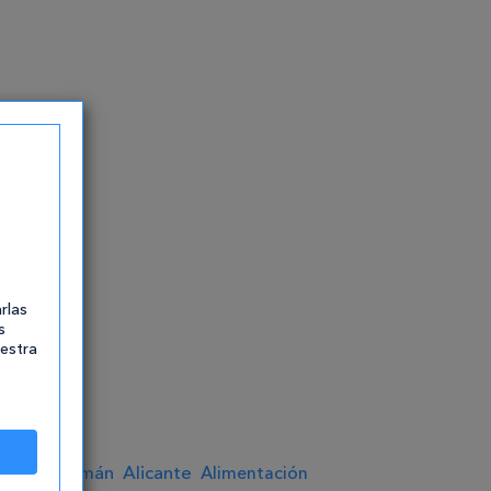
rlas
s
uestra
Alemán
Alicante
Alimentación
Alava