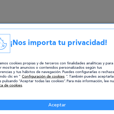
¡Nos importa tu privacidad!
zamos cookies propias y de terceros con finalidades analíticas y para
r mostrarte anuncios o contenidos personalizados según tus
rencias y tus hábitos de navegación. Puedes configurarlas o rechaza
ndo clic en “
Configuración de cookies
”. También puedes aceptarla
 pulsando “Aceptar todas las cookies”. Para más información, lee n
ica de cookies
.
Aceptar
Administración Pública
A Coruña
AEAT
Superior