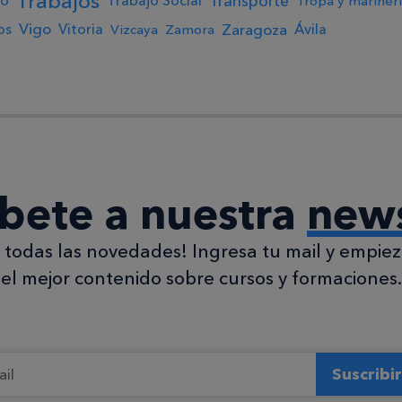
Trabajos
Transporte
jo
Trabajo Social
Tropa y mariner
Vigo
Zaragoza
os
Vitoria
Ávila
Vizcaya
Zamora
íbete a nuestra
news
todas las novedades! Ingresa tu mail y empieza
el mejor contenido sobre cursos y formaciones.
Suscribi