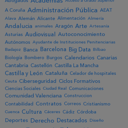
Academias
Abogados
Acceso a Grado Superior
Administración Pública
A Coruña
AEAT
Alemán
Alicante
Alimentación
Alava
Almería
Andalucia
Arte
Aragón
animales
Artesanía
Audiovisual
Autoconocimiento
Asturias
Autónomos
Ayudante de Instituciones Penitenciarias
Big Data
Barcelona
Banca
Badajoz
Bilbao
Calendarios
Canarias
Burgos
Biología
Bombero
Cantabria
Castellón
Castilla La Mancha
Castilla y León
Cataluña
Celador de hospitales
Ciberseguridad
Ciclos Formativos
Ceuta
Ciencias Sociales
Comunicaciones
Ciudad Real
Comunidad Valenciana
Construccion
Contratos
Contabilidad
Cristianismo
Correos
Cultura
Córdoba
Cádiz
Cuenca
Cáceres
Derecho
Destacados
Deportes
Diseño