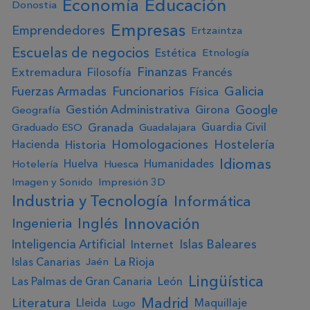
Educación
Economía
Donostia
Empresas
Emprendedores
Ertzaintza
Escuelas de negocios
Estética
Etnología
Finanzas
Extremadura
Francés
Filosofía
Galicia
Fuerzas Armadas
Funcionarios
Física
Google
Gestión Administrativa
Girona
Geografía
Granada
Guardia Civil
Graduado ESO
Guadalajara
Homologaciones
Hostelería
Historia
Hacienda
Idiomas
Huelva
Humanidades
Hotelería
Huesca
Imagen y Sonido
Impresión 3D
Industria y Tecnología
Informática
Innovación
Ingenieria
Inglés
Inteligencia Artificial
Islas Baleares
Internet
La Rioja
Islas Canarias
Jaén
Lingüística
Las Palmas de Gran Canaria
León
Madrid
Literatura
Lleida
Maquillaje
Lugo