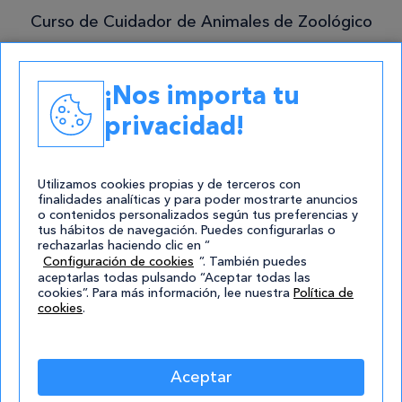
mejor!
Curso de Cuidador de Animales de Zoológico
Curso de Acceso a Graduado en ESO
Grado Superior en Gestión Forestal y del
¡Nos importa tu
Medio Natural
privacidad!
Academias
Contacto
Utilizamos cookies propias y de terceros con
finalidades analíticas y para poder mostrarte anuncios
atencion@cursos.com
o contenidos personalizados según tus preferencias y
tus hábitos de navegación. Puedes configurarlas o
Redes Sociales
rechazarlas haciendo clic en “
Configuración de cookies
”. También puedes
aceptarlas todas pulsando “Aceptar todas las
cookies”. Para más información, lee nuestra
Política de
cookies
.
Aceptar
© 2004-2026 Cursos.com