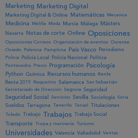
Marketing Digital
Marketing
Matemáticas
Marketing Digital & Online
Mecanica
Medicina
Másters
Murcia
Málaga
Melilla
Moda
Oposiciones
Online
Notas de corte
Navarra
Oposiciones Correos
Organización de eventos
Ourense
País Vasco
Periodismo
Oviedo
Palencia
Pamplona
Policía Local
Policía Nacional
Política
Policia
Psicología
Programación
Pontevedra
Precio
Python
Recursos humanos
Química
Renfe
Salamanca
Renta 2019
Requisitos
San Sebastián
Seguridad
Secretariado de Dirección
Segovia
Seguridad Social
Sevilla
Sociología
Servicios
Soria
Sueldos
Titulaciones
Tarragona
Tenerife
Teruel
Trabajos
Trabajo
Trabajo Social
Toledo
Transporte
Tropa y marinería
Turismo
Universidades
Valencia
Valladolid
Ventas