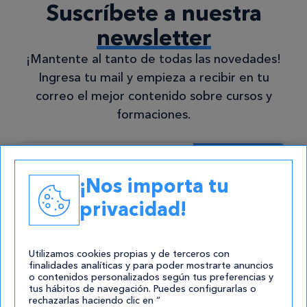
Suscríbete a nuestra
newsletter
¡Mantente al tanto de todas las novedades!
Ingresa tu mail y empieza a recibir en tu
correo el mejor contenido sobre cursos y
formaciones.
Suscribirse
¡Nos importa tu
Estoy de acuerdo con la
política de
privacidad!
privacidad
.*
No enviamos spam, solo nuevas
Utilizamos cookies propias y de terceros con
finalidades analíticas y para poder mostrarte anuncios
publicaciones. ¡Prometido!
Consentimiento
o contenidos personalizados según tus preferencias y
tus hábitos de navegación. Puedes configurarlas o
rechazarlas haciendo clic en “