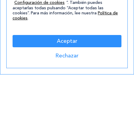
Configuración de cookies
”. También puedes
Estoy de
aceptarlas todas pulsando “Aceptar todas las
acuerdo
cookies”. Para más información, lee nuestra
Política de
cookies
.
con la
política de
privacidad
.*
Aceptar
Rechazar
¡Quiero
Formaciones destacadas
lo
Curso de Adiestramiento Canino
mejor!
Curso de Cuidador de Animales de Zoológico
Curso de Acceso a Graduado en ESO
Grado Superior en Gestión Forestal y del
Medio Natural
Academias