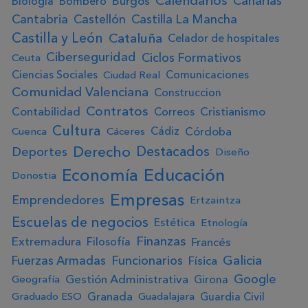
Calendarios
Canarias
Burgos
Biología
Bombero
Cantabria
Castellón
Castilla La Mancha
Castilla y León
Cataluña
Celador de hospitales
Ciberseguridad
Ciclos Formativos
Ceuta
Ciencias Sociales
Comunicaciones
Ciudad Real
Comunidad Valenciana
Construccion
Contratos
Contabilidad
Cristianismo
Correos
Cultura
Córdoba
Cádiz
Cuenca
Cáceres
Derecho
Destacados
Deportes
Diseño
Educación
Economía
Donostia
Empresas
Emprendedores
Ertzaintza
Escuelas de negocios
Estética
Etnología
Finanzas
Extremadura
Francés
Filosofía
Galicia
Fuerzas Armadas
Funcionarios
Física
Google
Gestión Administrativa
Girona
Geografía
Granada
Guardia Civil
Graduado ESO
Guadalajara