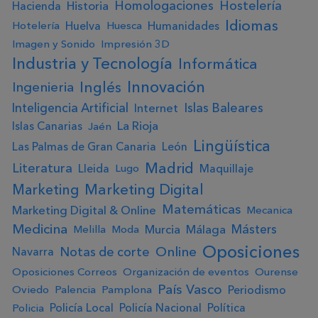
Homologaciones
Hostelería
Historia
Hacienda
Idiomas
Huelva
Humanidades
Hotelería
Huesca
Imagen y Sonido
Impresión 3D
Industria y Tecnología
Informática
Innovación
Ingenieria
Inglés
Inteligencia Artificial
Islas Baleares
Internet
La Rioja
Islas Canarias
Jaén
Lingüística
Las Palmas de Gran Canaria
León
Madrid
Literatura
Lleida
Maquillaje
Lugo
Marketing Digital
Marketing
Matemáticas
Marketing Digital & Online
Mecanica
Medicina
Másters
Murcia
Málaga
Melilla
Moda
Oposiciones
Online
Notas de corte
Navarra
Oposiciones Correos
Organización de eventos
Ourense
País Vasco
Periodismo
Oviedo
Palencia
Pamplona
Policía Local
Policía Nacional
Política
Policia