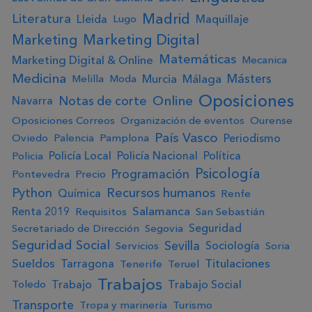
Madrid
Literatura
Lleida
Maquillaje
Lugo
Marketing Digital
Marketing
Matemáticas
Marketing Digital & Online
Mecanica
Medicina
Másters
Murcia
Málaga
Melilla
Moda
Oposiciones
Online
Notas de corte
Navarra
Oposiciones Correos
Organización de eventos
Ourense
País Vasco
Periodismo
Oviedo
Palencia
Pamplona
Policía Local
Policía Nacional
Política
Policia
Psicología
Programación
Pontevedra
Precio
Python
Recursos humanos
Química
Renfe
Salamanca
Renta 2019
Requisitos
San Sebastián
Seguridad
Secretariado de Dirección
Segovia
Seguridad Social
Sevilla
Sociología
Servicios
Soria
Sueldos
Titulaciones
Tarragona
Tenerife
Teruel
Trabajos
Trabajo
Trabajo Social
Toledo
Transporte
Tropa y marinería
Turismo