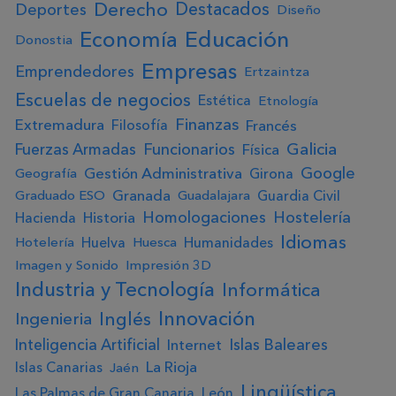
Derecho
Destacados
Deportes
Diseño
Educación
Economía
Donostia
Empresas
Emprendedores
Ertzaintza
Escuelas de negocios
Estética
Etnología
Finanzas
Extremadura
Francés
Filosofía
Galicia
Fuerzas Armadas
Funcionarios
Física
Google
Gestión Administrativa
Girona
Geografía
Granada
Guardia Civil
Graduado ESO
Guadalajara
Homologaciones
Hostelería
Historia
Hacienda
Idiomas
Huelva
Humanidades
Hotelería
Huesca
Imagen y Sonido
Impresión 3D
Industria y Tecnología
Informática
Innovación
Ingenieria
Inglés
Inteligencia Artificial
Islas Baleares
Internet
La Rioja
Islas Canarias
Jaén
Lingüística
Las Palmas de Gran Canaria
León