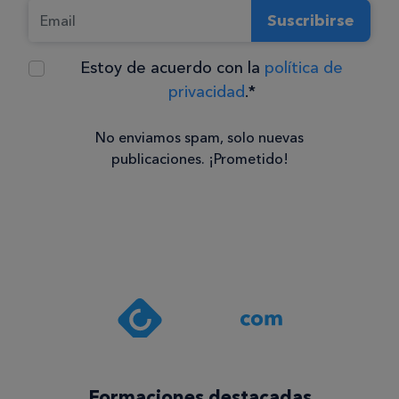
Suscribirse
Estoy de acuerdo con la
política de
privacidad
.*
No enviamos spam, solo nuevas
publicaciones. ¡Prometido!
Consentimiento
Estoy de
acuerdo
con la
política de
privacidad
.*
¡Quiero
Formaciones destacadas