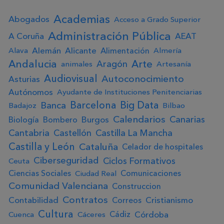
Academias
Abogados
Acceso a Grado Superior
Administración Pública
A Coruña
AEAT
Alemán
Alicante
Alimentación
Alava
Almería
Andalucia
Arte
Aragón
animales
Artesanía
Audiovisual
Autoconocimiento
Asturias
Autónomos
Ayudante de Instituciones Penitenciarias
Big Data
Barcelona
Banca
Badajoz
Bilbao
Calendarios
Canarias
Burgos
Biología
Bombero
Cantabria
Castellón
Castilla La Mancha
Castilla y León
Cataluña
Celador de hospitales
Ciberseguridad
Ciclos Formativos
Ceuta
Ciencias Sociales
Comunicaciones
Ciudad Real
Comunidad Valenciana
Construccion
Contratos
Contabilidad
Cristianismo
Correos
Cultura
Córdoba
Cádiz
Cuenca
Cáceres