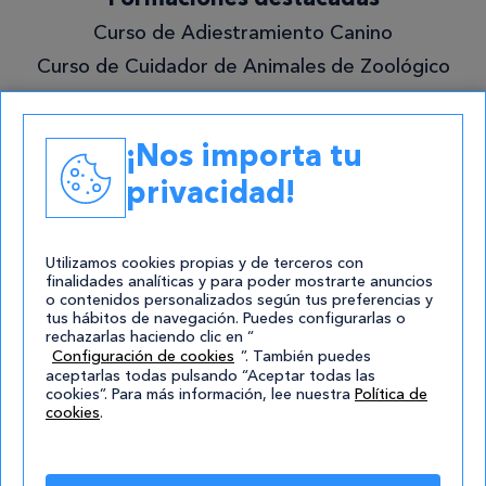
lo
Curso de Adiestramiento Canino
mejor!
Curso de Cuidador de Animales de Zoológico
Curso de Acceso a Graduado en ESO
Grado Superior en Gestión Forestal y del
¡Nos importa tu
Medio Natural
privacidad!
Academias
Contacto
Utilizamos cookies propias y de terceros con
finalidades analíticas y para poder mostrarte anuncios
atencion@cursos.com
o contenidos personalizados según tus preferencias y
tus hábitos de navegación. Puedes configurarlas o
Redes Sociales
rechazarlas haciendo clic en “
Configuración de cookies
”. También puedes
aceptarlas todas pulsando “Aceptar todas las
cookies”. Para más información, lee nuestra
Política de
cookies
.