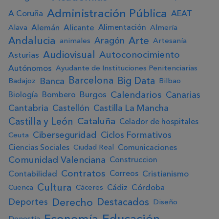
Administración Pública
A Coruña
AEAT
Alemán
Alicante
Alimentación
Alava
Almería
Andalucia
Arte
Aragón
animales
Artesanía
Audiovisual
Autoconocimiento
Asturias
Autónomos
Ayudante de Instituciones Penitenciarias
Big Data
Barcelona
Banca
Badajoz
Bilbao
Calendarios
Canarias
Burgos
Biología
Bombero
Cantabria
Castellón
Castilla La Mancha
Castilla y León
Cataluña
Celador de hospitales
Ciberseguridad
Ciclos Formativos
Ceuta
Ciencias Sociales
Comunicaciones
Ciudad Real
Comunidad Valenciana
Construccion
Contratos
Contabilidad
Cristianismo
Correos
Cultura
Córdoba
Cádiz
Cuenca
Cáceres
Derecho
Destacados
Deportes
Diseño
Educación
Economía
Donostia