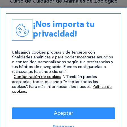
Curso de Cuidador de Animales de Zoológico
mejor!
Curso de Acceso a Graduado en ESO
Grado Superior en Gestión Forestal y del
¡Nos importa tu
Medio Natural
privacidad!
Academias
Contacto
Utilizamos cookies propias y de terceros con
finalidades analíticas y para poder mostrarte anuncios
atencion@cursos.com
o contenidos personalizados según tus preferencias y
tus hábitos de navegación. Puedes configurarlas o
Redes Sociales
rechazarlas haciendo clic en “
Configuración de cookies
”. También puedes
aceptarlas todas pulsando “Aceptar todas las
cookies”. Para más información, lee nuestra
Política de
cookies
.
Aceptar
© 2004-2026 Cursos.com