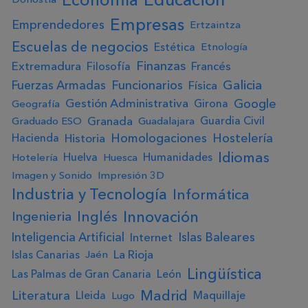
Empresas
Emprendedores
Ertzaintza
Escuelas de negocios
Estética
Etnología
Finanzas
Extremadura
Francés
Filosofía
Galicia
Fuerzas Armadas
Funcionarios
Física
Google
Gestión Administrativa
Girona
Geografía
Granada
Guardia Civil
Graduado ESO
Guadalajara
Homologaciones
Hostelería
Historia
Hacienda
Idiomas
Huelva
Humanidades
Hotelería
Huesca
Imagen y Sonido
Impresión 3D
Industria y Tecnología
Informática
Innovación
Ingenieria
Inglés
Inteligencia Artificial
Islas Baleares
Internet
La Rioja
Islas Canarias
Jaén
Lingüística
Las Palmas de Gran Canaria
León
Madrid
Literatura
Lleida
Maquillaje
Lugo