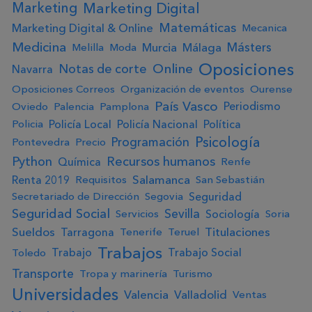
Marketing Digital
Marketing
Matemáticas
Marketing Digital & Online
Mecanica
Medicina
Másters
Murcia
Málaga
Melilla
Moda
Oposiciones
Online
Notas de corte
Navarra
Oposiciones Correos
Organización de eventos
Ourense
País Vasco
Periodismo
Oviedo
Palencia
Pamplona
Policía Local
Policía Nacional
Política
Policia
Psicología
Programación
Pontevedra
Precio
Python
Recursos humanos
Química
Renfe
Salamanca
Renta 2019
Requisitos
San Sebastián
Seguridad
Secretariado de Dirección
Segovia
Seguridad Social
Sevilla
Sociología
Servicios
Soria
Sueldos
Titulaciones
Tarragona
Tenerife
Teruel
Trabajos
Trabajo
Trabajo Social
Toledo
Transporte
Tropa y marinería
Turismo
Universidades
Valencia
Valladolid
Ventas