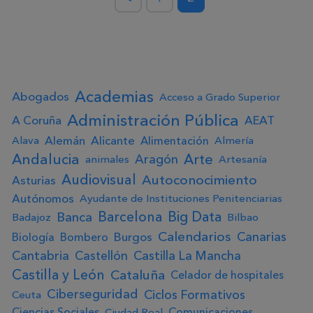
Academias
Abogados
Acceso a Grado Superior
Administración Pública
A Coruña
AEAT
Alemán
Alicante
Alimentación
Alava
Almería
Andalucia
Arte
Aragón
animales
Artesanía
Audiovisual
Autoconocimiento
Asturias
Autónomos
Ayudante de Instituciones Penitenciarias
Big Data
Barcelona
Banca
Badajoz
Bilbao
Calendarios
Canarias
Burgos
Biología
Bombero
Cantabria
Castellón
Castilla La Mancha
Castilla y León
Cataluña
Celador de hospitales
Ciberseguridad
Ciclos Formativos
Ceuta
Ciencias Sociales
Comunicaciones
Ciudad Real