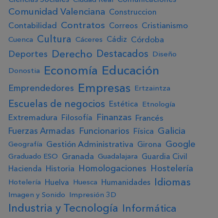
Comunidad Valenciana
Construccion
Contratos
Contabilidad
Cristianismo
Correos
Cultura
Córdoba
Cádiz
Cuenca
Cáceres
Derecho
Destacados
Deportes
Diseño
Educación
Economía
Donostia
Empresas
Emprendedores
Ertzaintza
Escuelas de negocios
Estética
Etnología
Finanzas
Extremadura
Francés
Filosofía
Galicia
Fuerzas Armadas
Funcionarios
Física
Google
Gestión Administrativa
Girona
Geografía
Granada
Guardia Civil
Graduado ESO
Guadalajara
Homologaciones
Hostelería
Historia
Hacienda
Idiomas
Huelva
Humanidades
Hotelería
Huesca
Imagen y Sonido
Impresión 3D
Industria y Tecnología
Informática