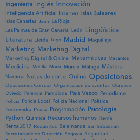
Innovación
Ingenieria
Inglés
Inteligencia Artificial
Islas Baleares
Internet
La Rioja
Islas Canarias
Jaén
Lingüística
Las Palmas de Gran Canaria
León
Madrid
Literatura
Lleida
Maquillaje
Lugo
Marketing Digital
Marketing
Matemáticas
Marketing Digital & Online
Mecanica
Medicina
Másters
Murcia
Málaga
Melilla
Moda
Oposiciones
Online
Notas de corte
Navarra
Oposiciones Correos
Organización de eventos
Ourense
País Vasco
Periodismo
Oviedo
Palencia
Pamplona
Policía Local
Policía Nacional
Política
Policia
Psicología
Programación
Pontevedra
Precio
Python
Recursos humanos
Química
Renfe
Salamanca
Renta 2019
Requisitos
San Sebastián
Seguridad
Secretariado de Dirección
Segovia