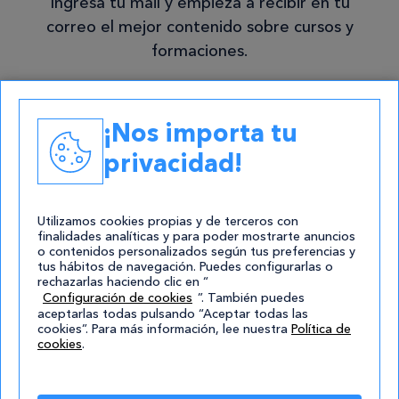
Ingresa tu mail y empieza a recibir en tu
correo el mejor contenido sobre cursos y
formaciones.
Suscribirse
¡Nos importa tu
Estoy de acuerdo con la
política de
privacidad!
privacidad
.*
Utilizamos cookies propias y de terceros con
No enviamos spam, solo nuevas
finalidades analíticas y para poder mostrarte anuncios
publicaciones. ¡Prometido!
o contenidos personalizados según tus preferencias y
Consentimiento
tus hábitos de navegación. Puedes configurarlas o
rechazarlas haciendo clic en “
Configuración de cookies
”. También puedes
Estoy de
aceptarlas todas pulsando “Aceptar todas las
cookies”. Para más información, lee nuestra
Política de
acuerdo
cookies
.
con la
política de