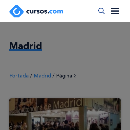
Madrid
Portada
/
Madrid
/
Página 2