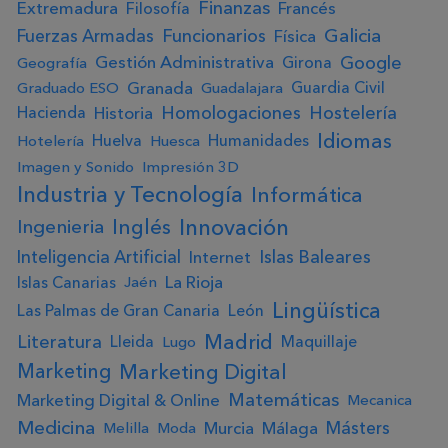
Finanzas
Extremadura
Francés
Filosofía
Galicia
Fuerzas Armadas
Funcionarios
Física
Google
Gestión Administrativa
Girona
Geografía
Granada
Guardia Civil
Graduado ESO
Guadalajara
Homologaciones
Hostelería
Historia
Hacienda
Idiomas
Huelva
Humanidades
Hotelería
Huesca
Imagen y Sonido
Impresión 3D
Industria y Tecnología
Informática
Innovación
Ingenieria
Inglés
Inteligencia Artificial
Islas Baleares
Internet
La Rioja
Islas Canarias
Jaén
Lingüística
Las Palmas de Gran Canaria
León
Madrid
Literatura
Lleida
Maquillaje
Lugo
Marketing Digital
Marketing
Matemáticas
Marketing Digital & Online
Mecanica
Medicina
Másters
Murcia
Málaga
Melilla
Moda