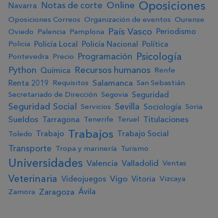
Oposiciones
Online
Notas de corte
Navarra
Oposiciones Correos
Organización de eventos
Ourense
País Vasco
Periodismo
Oviedo
Palencia
Pamplona
Policía Local
Policía Nacional
Política
Policia
Psicología
Programación
Pontevedra
Precio
Python
Recursos humanos
Química
Renfe
Salamanca
Renta 2019
Requisitos
San Sebastián
Seguridad
Secretariado de Dirección
Segovia
Seguridad Social
Sevilla
Sociología
Servicios
Soria
Sueldos
Titulaciones
Tarragona
Tenerife
Teruel
Trabajos
Trabajo
Trabajo Social
Toledo
Transporte
Tropa y marinería
Turismo
Universidades
Valencia
Valladolid
Ventas
Veterinaria
Vigo
Videojuegos
Vitoria
Vizcaya
Zaragoza
Ávila
Zamora